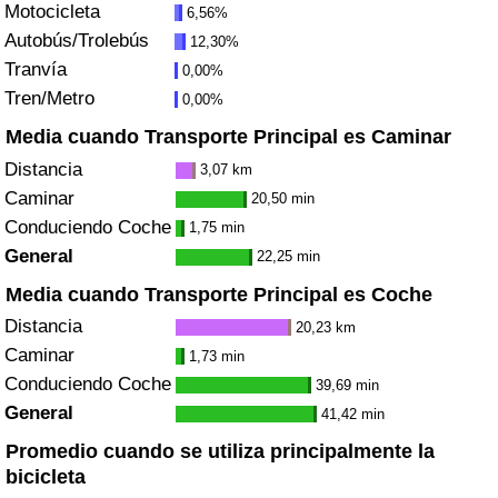
Motocicleta
6,56%
Tráfico
Autobús/Trolebús
12,30%
Tranvía
0,00%
Índice de Tráfico
Tren/Metro
0,00%
Índice de Tráfico (Actual)
Media cuando Transporte Principal es Caminar
Distancia
3,07 km
Índice de Tráfico por País
Caminar
20,50 min
Conduciendo Coche
1,75 min
General
22,25 min
Media cuando Transporte Principal es Coche
Distancia
20,23 km
Caminar
1,73 min
Conduciendo Coche
39,69 min
General
41,42 min
Promedio cuando se utiliza principalmente la
bicicleta