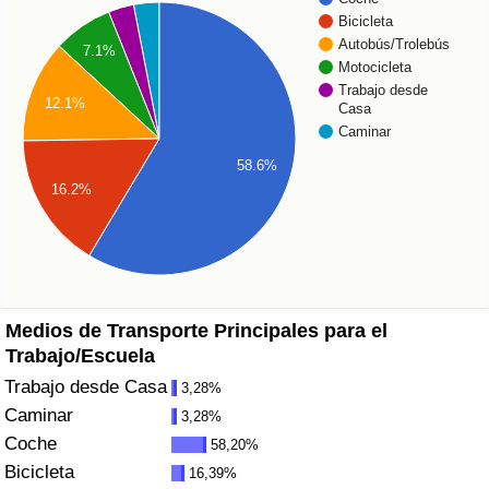
Índice de criminalidad por país
Bicicleta
Autobús/Trolebús
7.1%
Sanidad
Motocicleta
Trabajo desde
12.1%
Casa
Índice de Sanidad (Actual)
Caminar
58.6%
Índice de Sanidad
16.2%
Índice de Sanidad por País
Contaminación
Medios de Transporte Principales para el
Índice de Contaminación (Actual)
Trabajo/Escuela
Trabajo desde Casa
3,28%
Índice de contaminación
Caminar
3,28%
Coche
58,20%
Índice de Contaminación por País
Bicicleta
16,39%