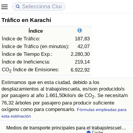
Tráfico en Karachi
Coste de vida
Precios de las propiedades
Calidad de Vida
Índice
Índice de Costo de Vida (Actual)
Índice de Precios de Inmuebles (Actual)
Índice de Calidad de Vida
Índice de Tráfico:
187,83
Índice de Tráfico (en minutos):
42,07
Índice de Costo de Vida
Índice de Precios de Inmuebles
Índice de Calidad de Vida (Actual)
Índice de Tiempo Exp.:
2.280,30
Índice de Ineficiencia:
219,14
Índice de costo de vida por país
Índice de Precios de Inmuebles por País
Índice de calidad de vida por país
CO
Índice de Emisiones:
6.922,92
2
Estimamos que en esta ciudad, debido a los
en aqaba
Delincuencia
desplazamientos al trabajo/escuela, es/son producido/s
por pasajero al año 1.661,50kilo/s de CO
. Se necesita/n
2
Calificación del Índice de Criminalidad
76,32 árboles por pasajero para producir suficiente
(Actual)
oxígeno como para compensarlo.
Fórmulas empleadas para
esta estimación
Índice de Criminalidad
Medios de transporte principales para el trabajo/escuel…
Coche